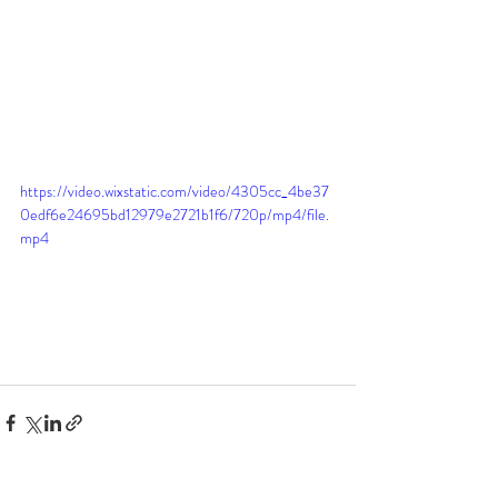
https://video.wixstatic.com/video/4305cc_4be37
0edf6e24695bd12979e2721b1f6/720p/mp4/file.
mp4