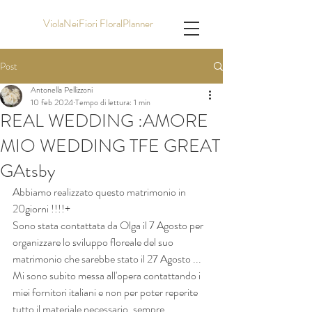
ViolaNeiFiori FloralPlanner
Post
Antonella Pellizzoni
10 feb 2024
Tempo di lettura: 1 min
REAL WEDDING :AMORE
MIO WEDDING TFE GREAT
GAtsby
Abbiamo realizzato questo matrimonio in 
20giorni !!!!+
Sono stata contattata da Olga il 7 Agosto per 
organizzare lo sviluppo floreale del suo 
matrimonio che sarebbe stato il 27 Agosto ...
Mi sono subito messa all'opera contattando i 
miei fornitori italiani e non per poter reperite 
tutto il materiale necessario, sempre 