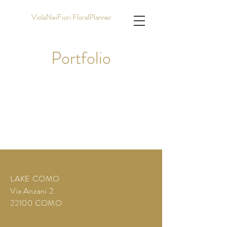
ViolaNeiFiori FloralPlanner
Portfolio
LAKE COMO
Via Anzani 2
22100 COMO